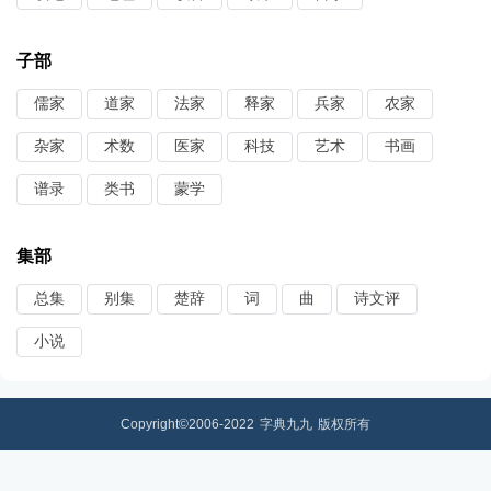
子部
儒家
道家
法家
释家
兵家
农家
杂家
术数
医家
科技
艺术
书画
谱录
类书
蒙学
集部
总集
别集
楚辞
词
曲
诗文评
小说
Copyright©2006-2022
字典九九
版权所有