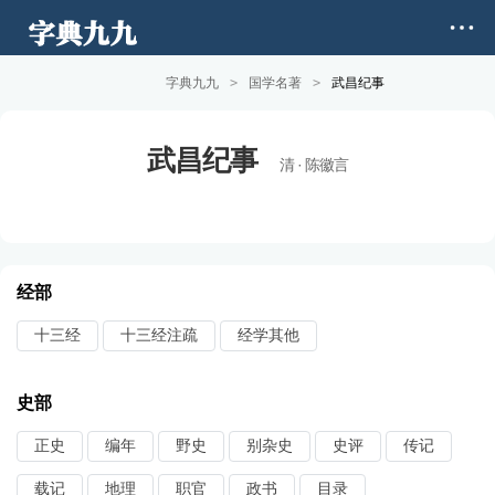
字典九九
>
国学名著
>
武昌纪事
武昌纪事
清 · 陈徽言
经部
十三经
十三经注疏
经学其他
史部
正史
编年
野史
别杂史
史评
传记
载记
地理
职官
政书
目录