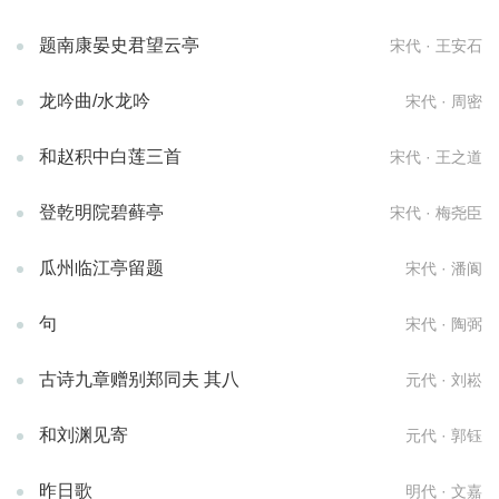
题南康晏史君望云亭
宋代 · 王安石
龙吟曲/水龙吟
宋代 · 周密
和赵积中白莲三首
宋代 · 王之道
登乾明院碧藓亭
宋代 · 梅尧臣
瓜州临江亭留题
宋代 · 潘阆
句
宋代 · 陶弼
古诗九章赠别郑同夫 其八
元代 · 刘崧
和刘渊见寄
元代 · 郭钰
昨日歌
明代 · 文嘉