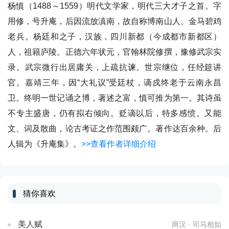
杨慎（1488～1559）明代文学家，明代三大才子之首。字
用修，号升庵，后因流放滇南，故自称博南山人、金马碧鸡
老兵。杨廷和之子，汉族，四川新都（今成都市新都区）
人，祖籍庐陵。正德六年状元，官翰林院修撰，豫修武宗实
录。武宗微行出居庸关，上疏抗谏。世宗继位，任经筵讲
官。嘉靖三年，因“大礼议”受廷杖，谪戍终老于云南永昌
卫。终明一世记诵之博，著述之富，慎可推为第一。其诗虽
不专主盛唐，仍有拟右倾向。贬谪以后，特多感愤。又能
文、词及散曲，论古考证之作范围颇广。著作达百余种。后
人辑为《升庵集》。
>>查看作者详细介绍
猜你喜欢
美人赋
两汉 · 司马相如