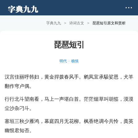
字典九九
>
诗词古文
>
琵琶短引原文和赏析
琵琶短引
明代
杨慎
汉宫佳丽呼韩妇，黄金捍拨春风手。鹓凤宜承馺娑恩，犬羊
翻作穹卢偶。
行行北斗望南看，马上一声堪白首。茫茫烟草叫胡笳，漠漠
尘沙杂刁斗。
塞垣三秋少雁鸿，幕庭四月无花柳。枫香绝调今共怜，粪英
幽恨君知否。