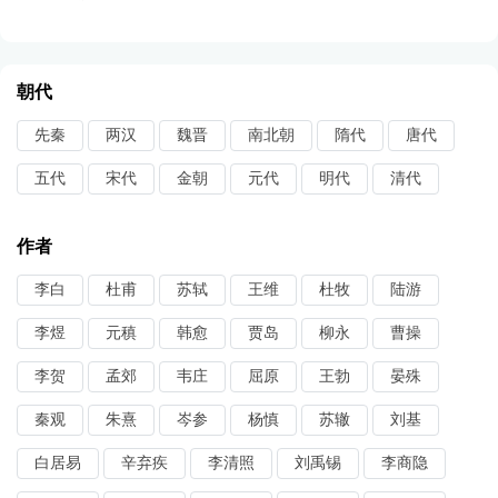
朝代
先秦
两汉
魏晋
南北朝
隋代
唐代
五代
宋代
金朝
元代
明代
清代
作者
李白
杜甫
苏轼
王维
杜牧
陆游
李煜
元稹
韩愈
贾岛
柳永
曹操
李贺
孟郊
韦庄
屈原
王勃
晏殊
秦观
朱熹
岑参
杨慎
苏辙
刘基
白居易
辛弃疾
李清照
刘禹锡
李商隐