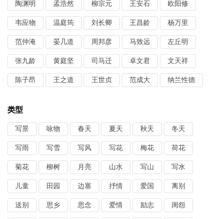
陶渊明
孟浩然
柳宗元
王安石
欧阳修
韦应物
温庭筠
刘长卿
王昌龄
杨万里
范仲淹
晏几道
周邦彦
马致远
左丘明
张九龄
黄庭坚
司马迁
卓文君
文天祥
陈子昂
王之道
王世贞
范成大
纳兰性德
类型
写景
咏物
春天
夏天
秋天
冬天
写雨
写雪
写风
写花
梅花
荷花
菊花
柳树
月亮
山水
写山
写水
儿童
田园
边塞
抒情
爱国
离别
送别
思乡
思念
爱情
励志
闺怨