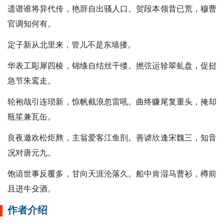
遗谱谁将异代传，艳辞自出骚人口。贺段本领昔已荒，穆曹
官调知何有。
定子新从北里来，管儿不是东墙搂。
华表工彫犀四棱，锦绦自结丝千缕。撚弦运轸翠虬盘，促挝
急节朱鸾走。
轮袍哉引连琐新，惊帆截浪忽雷吼。曲终赚尾复重头，掩却
瓶笙兼瓦缶。
良夜邀欢松炬㸐，主翁爱客江鱼剖。善谑欣逢宋魏三，知音
况对唐元九。
饱谙世事反覆多，甘向天涯沦落久。船中肯湿马曹衫，樽前
且进牛殳酒。
作者介绍