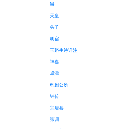
嶄
天皇
头子
胡宿
玉谿生诗详注
神嘉
卓津
剞劂公所
钟传
宗居县
张调