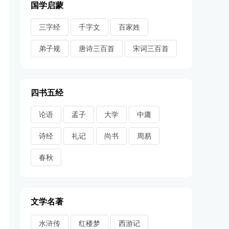
国学启蒙
三字经
千字文
百家姓
弟子规
唐诗三百首
宋词三百首
四书五经
论语
孟子
大学
中庸
诗经
礼记
尚书
周易
春秋
文学名著
水浒传
红楼梦
西游记