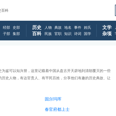
史百科
历史
文学
经部
史部
人物
典故
地名
事件
姓氏
百科
杂项
子部
集部
民族
官职
知识
诗词
国学
史为鉴可以知兴替，这里记载着中国从盘古开天辟地到清朝覆灭的一些
的历史人物，有达官贵人、有平民百姓，分享他们有趣的历史典故、让
固尔玛珲
春官府都上士