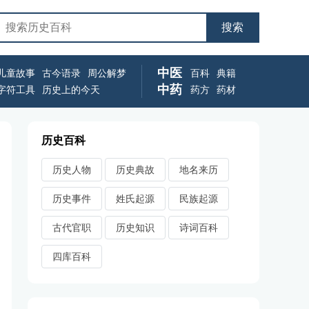
中医
儿童故事
古今语录
周公解梦
百科
典籍
中药
字符工具
历史上的今天
药方
药材
历史百科
历史人物
历史典故
地名来历
历史事件
姓氏起源
民族起源
古代官职
历史知识
诗词百科
四库百科