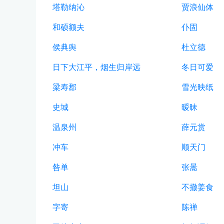
塔勒纳沁
贾浪仙体
和硕额夫
仆固
侯典舆
杜立德
日下大江平，烟生归岸远
冬日可爱
梁寿郡
雪光映纸
史城
暧昧
温泉州
薛元赏
冲车
顺天门
咎单
张暠
坦山
不撤姜食
字寄
陈禅