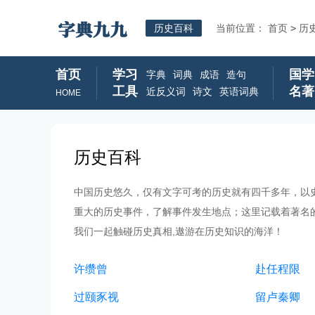
历史百科
当前位置：
首页
>
历
首页
学习
国学
字典
词典
成语
造句
工具
名著
近反义词
诗文
英语词典
HOME
历史百科
中国历史悠久，仅有文字可考的历史就有四千多年，以
重大的历史事件，了解事件发生地点；这里记载着著名
我们一起触碰历史真相,遨游在历史知识的海洋！
许缵曾
赴任程限
过颐豕视
留卢秦卿