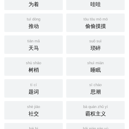
为着
哇哇
tuī dòng
tōu tōu mō mō
推动
偷偷摸摸
tiān mǎ
suǒ suì
天马
琐碎
shù shāo
shuì mián
树梢
睡眠
tí cí
sī cháo
题词
思潮
shè jiāo
bà quán zhǔ yì
社交
霸权主义
bái bì
bǎi nián nán yù