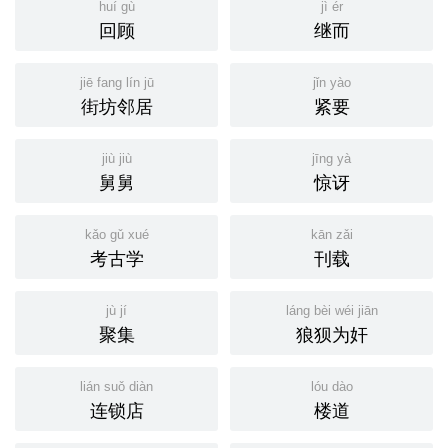
huí gù
jì ér
回顾
继而
jiē fang lín jū
jǐn yào
街坊邻居
紧要
jiù jiù
jīng yà
舅舅
惊讶
kǎo gǔ xué
kān zǎi
考古学
刊载
jù jí
láng bèi wéi jiān
聚集
狼狈为奸
lián suǒ diàn
lóu dào
连锁店
楼道