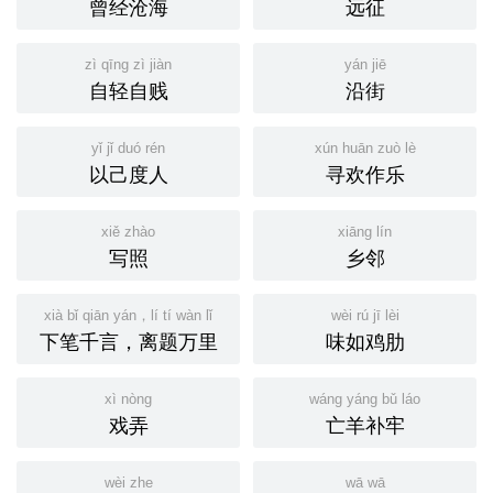
曾经沧海
远征
zì qīng zì jiàn
yán jiē
自轻自贱
沿街
yǐ jǐ duó rén
xún huān zuò lè
以己度人
寻欢作乐
xiě zhào
xiāng lín
写照
乡邻
xià bǐ qiān yán，lí tí wàn lǐ
wèi rú jī lèi
下笔千言，离题万里
味如鸡肋
xì nòng
wáng yáng bǔ láo
戏弄
亡羊补牢
wèi zhe
wā wā