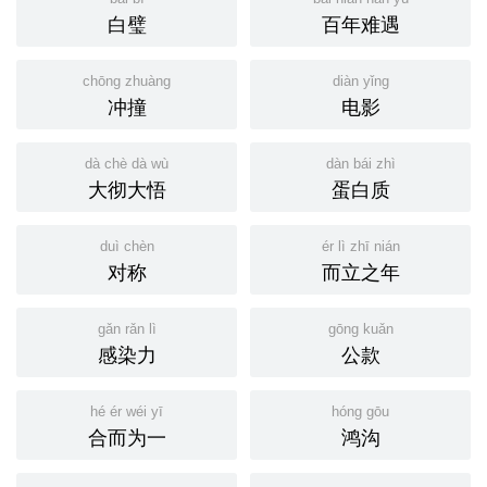
白璧
百年难遇
chōng zhuàng
diàn yǐng
冲撞
电影
dà chè dà wù
dàn bái zhì
大彻大悟
蛋白质
duì chèn
ér lì zhī nián
对称
而立之年
gǎn rǎn lì
gōng kuǎn
感染力
公款
hé ér wéi yī
hóng gōu
合而为一
鸿沟