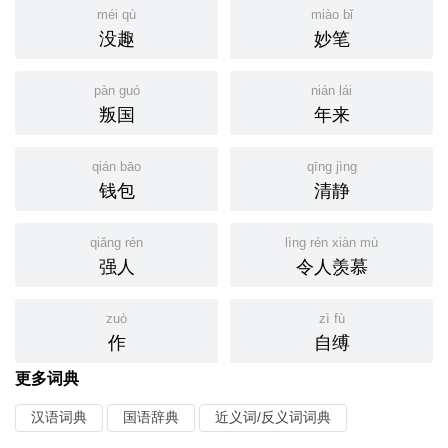
méi qù
miào bǐ
没趣
妙笔
pàn guó
nián lái
叛国
年来
qián bāo
qīng jìng
钱包
清静
qiǎng rén
lìng rén xiàn mù
强人
令人羡慕
zuò
zì fù
作
自缚
更多词典
汉语词典
国语辞典
近义词/反义词词典