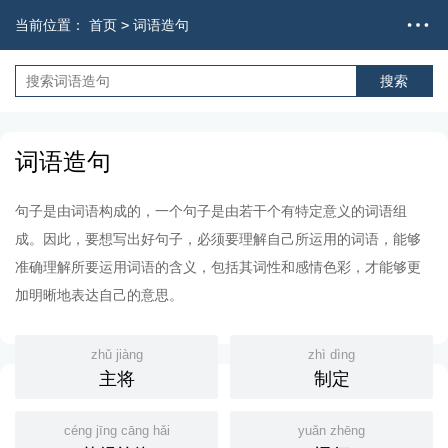
当前位置：
首页
>
词语造句
词语造句
句子是由词语构成的，一个句子是由若干个有特定意义的词语组
成。因此，要想写出好句子，必须要理解自己所运用的词语，能够
准确理解所要运用词语的含义，包括其词性和感情色彩，才能够更
加明晰地表达自己的意思。
zhǔ jiàng
zhì dìng
主将
制定
céng jīng cāng hǎi
yuǎn zhēng